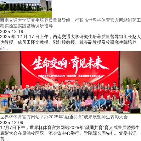
西南交通大学研究生培养质量督导组一行莅临世界杯体育官方网站制药工
程实验室实践基地调研指导
2025-12-19
2025 年 12 月 17 日上午，西南交通大学研究生培养质量督导组组长赵人
达教授、成员田怀文教授、郭红玲教授、戴齐副教授及校研究生院培养
办...
世界杯体育官方网站举办2025年“融通共育”成果展暨师生表彰大会
2025-12-09
12月7日下午，世界杯体育官方网站2025年“融通共育”育人成果展暨师生
表彰大会在犀浦校区双一流会议中心举行。学院院长周先礼、党委书记
黄...