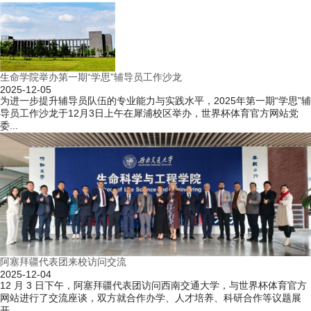
生命学院举办第一期“学思”辅导员工作沙龙
2025-12-05
为进一步提升辅导员队伍的专业能力与实践水平，2025年第一期“学思”辅
导员工作沙龙于12月3日上午在犀浦校区举办，世界杯体育官方网站党
委...
阿塞拜疆代表团来校访问交流
2025-12-04
12 月 3 日下午，阿塞拜疆代表团访问西南交通大学，与世界杯体育官方
网站进行了交流座谈，双方就合作办学、人才培养、科研合作等议题展
开...