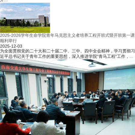
2025-2026学年生命学院青年马克思主义者培养工程开班式暨开班第一课
顺利举行
2025-12-03
为全面贯彻党的二十大和二十届二中、三中、四中全会精神，学习贯彻习
近平总书记关于青年工作的重要思想，深入推进学院“青马工程”工作，...