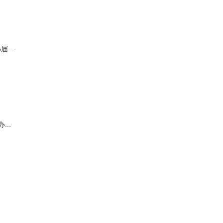
...
..