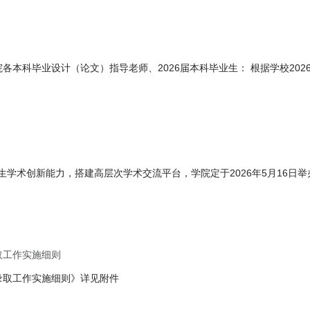
本科毕业设计（论文）指导老师、2026届本科毕业生： 根据学校2026届
术创新能力，搭建高层次学术交流平台，学院定于2026年5月16日举办.
取工作实施细则
录取工作实施细则》详见附件