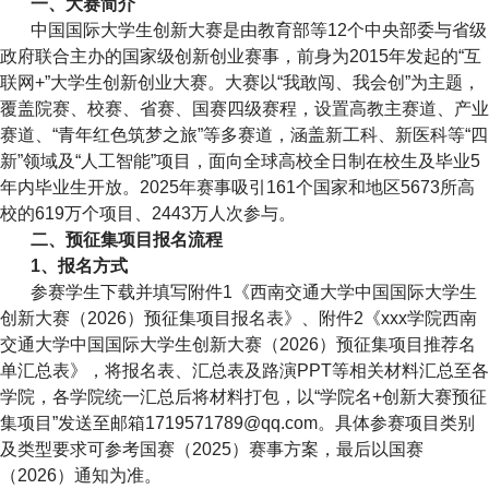
一、大赛简介
中国国际大学生创新大赛是由教育部等12个中央部委与省级
政府联合主办的国家级创新创业赛事，前身为2015年发起的“互
联网+”大学生创新创业大赛。大赛以“我敢闯、我会创”为主题，
覆盖院赛、校赛、省赛、国赛四级赛程，设置高教主赛道、产业
赛道、“青年红色筑梦之旅”等多赛道，涵盖新工科、新医科等“四
新”领域及“人工智能”项目，面向全球高校全日制在校生及毕业5
年内毕业生开放。2025年赛事吸引161个国家和地区5673所高
校的619万个项目、2443万人次参与。
二、预征集项目报名流程
1
、报名方式
参赛学生下载并填写附件1《西南交通大学中国国际大学生
创新大赛（2026）预征集项目报名表》、附件2《xxx学院西南
交通大学中国国际大学生创新大赛（2026）预征集项目推荐名
单汇总表》，将报名表、汇总表及路演PPT等相关材料汇总至各
学院，各学院统一汇总后将材料打包，以“学院名+创新大赛预征
集项目”发送至邮箱1719571789@qq.com。具体参赛项目类别
及类型要求可参考国赛（2025）赛事方案，最后以国赛
（2026）通知为准。