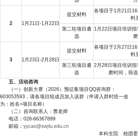
各项目于1月21日1
提交材料
料
2
1
月21日-1月22日
第二轮项目遴
1
月22日项目培训指
选
磨
各项目于2月27日1
提交材料
料
3
1
月23日-2月28日
第三轮项目遴
2
月28日项目培训指
选
磨时间，筛选
五、活动咨询
（一）创新大赛（2026）预征集项目QQ咨询群：
603053593，请各项目组成员加入该群（申请入群时统一改
为：姓名+项目名称）
（二）咨询联系人：
曹老师
电话：
028-66367899
邮箱：
yycao@swjtu.edu.cn
本科生院 校团委