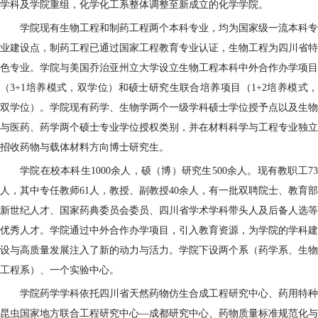
学科及学院重组，化学化工系整体调整至新成立的化学学院。
学院现有生物工程和制药工程两个本科专业，均为国家级一流本科专
业建设点，制药工程已通过国家工程教育专业认证，生物工程为四川省特
色专业。学院与美国乔治亚州立大学设立生物工程本科中外合作办学项目
（
3
+1
培养模式，双学位）和硕士研究生联合培养项目（
1
+2
培养模式
双学位）。学院现有药学、生物学两个一级学科硕士学位授予点以及生物
与医药、药学两个硕士专业学位授权类别，并在材料科学与工程专业独立
招收药物与载体材料方向博士研究生。
学院在校本科生
1000余人，硕（博）研究生500余人。现有教职工7
人，其中专任教师61人，教授、副教授
40
余人，有一批双聘院士、教育部
新世纪人才、国家药典委员会委员、四川省学术学科带头人及后备人选等
优秀人才。学院通过中外合作办学项目，引入教育资源，为学院的学科建
设与高质量发展注入了新的动力与活力。学院下设两个系（药学系、生物
工程系）、一个实验中心。
学院药学学科依托
四川省天然药物仿生合成工程研究中心、药用特种
昆虫国家地方联合工程研究中心
—成都研究中心、药物质量标准规范化与