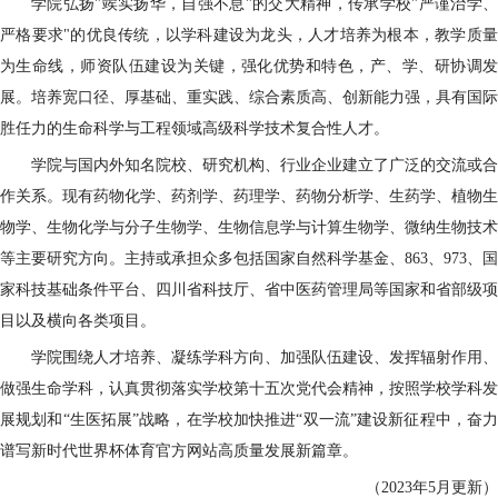
学院弘扬
"竢实扬华，自强不息"的交大精神，传承学校"严谨治学
严格要求"的优良传统，以学科建设为龙头，人才培养为根本，教学质量
为生命线，师资队伍建设为关键，强化优势和特色，产、学、研协调发
展。培养宽口径、厚基础、重实践、综合素质高、创新能力强，具有国际
胜任力的生命科学与工程领域高级科学技术复合性人才。
学院与国内外知名院校、研究机构、行业企业建立了广泛的交流或合
作关系。现有药物化学、药剂学、药理学、药物分析学、生药学、植物生
物学、生物化学与分子生物学、生物信息学与计算生物学、微纳生物技术
等主要研究方向。主持或承担众多包括国家自然科学基金、
863、973、国
家科技基础条件平台、四川省科技厅、省中医药管理局等国家和省部级项
目以及横向各类项目。
学院围绕人才培养、凝练学科方向、加强队伍建设、发挥辐射作用、
做强生命学科，认真贯彻落实学校第十五次党代会精神，按照学校学科发
展规划和
“生医拓展”战略，在学校加快推进“双一流”建设新征程中，奋
谱写新时代世界杯体育官方网站高质量发展新篇章。
（
2023年5月更新）