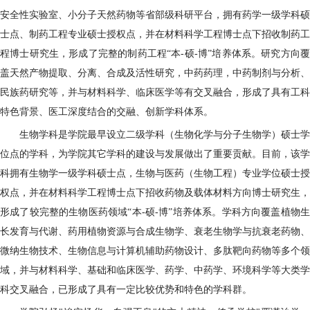
安全性实验室、小分子天然药物等省部级科研平台，拥有药学一级学科硕
士点、制药工程专业硕士授权点，并在材料科学工程博士点下招收制药工
程博士研究生，形成了完整的制药工程“本-硕-博”培养体系。
研究方向
盖天然产物提取、分离、合成及活性研究，中药药理，中药制剂与分析、
民族药研究等，并与材料科学、临床医学等有交叉融合，形成了具有工科
特色背景、医工深度结合的交融、创新学科体系。
生物学科是学院最早设立二级学科（生物化学与分子生物学）硕士学
位点的学科，为学院其它学科的建设与发展做出了重要贡献。目前，该学
科拥有生物学一级学科硕士点，生物与医药（生物工程）专业学位硕士授
权点，
并在材料科学工程博士点下招收
药物及载体材料方向
博士研究生，
形成了
较
完整的
生物医药领域
“本-硕-博”培养体系。
学科方向覆盖植物
长发育与代谢、药用植物资源与合成生物学、衰老生物学与抗衰老药物、
微纳生物技术、生物信息与计算机辅助药物设计、多肽靶向药物等多个领
域，并与材料科学、基础和临床医学、药学、中药学、环境科学等大类学
科交叉融合，已形成了具有一定比较优势和特色的学科群。