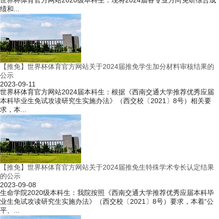
世界杯体育官方网站2020级本科生：现将2024届各专业方向免研综合成
绩和...
【推免】世界杯体育官方网站关于2024届推免学生加分材料审核结果的
公示
2023-09-11
世界杯体育官方网站2024届本科生：根据《西南交通大学推荐优秀应届
本科毕业生免试攻读研究生实施办法》（西交校〔2021〕8号）相关要
求，本...
【推免】世界杯体育官方网站关于2024届推免生特殊学术专长认定结果
的公示
2023-09-08
生命学院2020级本科生：我院按照《西南交通大学推荐优秀应届本科毕
业生免试攻读研究生实施办法》（西交校〔2021〕8号）要求，本着“公
平、...