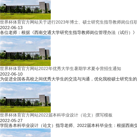
世界杯体育官方网站关于进行2023年博士、硕士研究生指导教师岗位任
2022-06-13
各位老师：根据《西南交通大学研究生指导教师岗位管理办法（试行）》（西交
世界杯体育官方网站2022年优秀大学生暑期学术夏令营招生通知
2022-06-10
为促进全国各高校之间优秀大学生的交流与沟通，优化我校硕士研究生的生
世界杯体育官方网站2022届本科毕业设计（论文）撰写模板
2022-05-27
学院各本科毕业设计（论文）指导老师、2022届本科毕业生：根据西南交