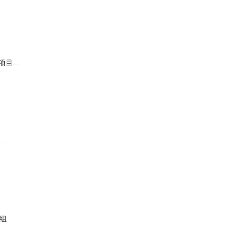
...
.
..