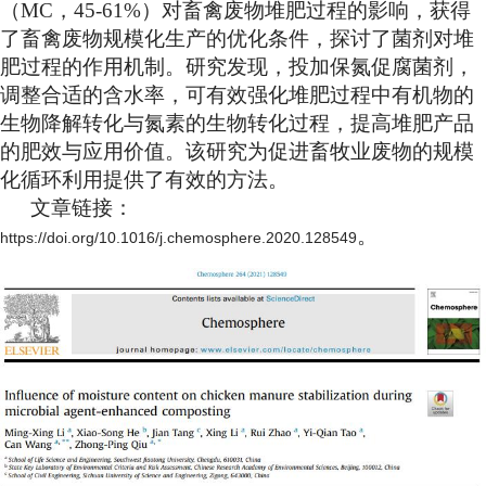
（
MC
，
45-61%
）对畜禽废物堆肥过程的影响，获得
了畜禽废物规模化生产的优化条件，探讨了菌剂对堆
肥过程的作用机制。研究发现，投加保氮促腐菌剂，
调整合适的含水率，可有效强化堆肥过程中有机物的
生物降解转化与氮素的生物转化过程，提高堆肥产品
的肥效与应用价值。该研究为促进畜牧业废物的规模
化循环利用提供了有效的方法。
文章链接：
。
https://doi.org/10.1016/j.chemosphere.2020.128549