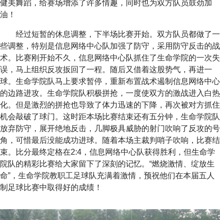
健美舞蹈，给赛场增添了许多情趣，同时也为双方队员鼓劲加
油！
经过短暂的休息调整，下半场比赛开始。双方队员都做了一
些调整，特别是信息网络中心队加强了防守，采用防守反击的战
术。比赛刚开始不久，信息网络中心队抓住了生命学院的一次失
误，马上组织反攻扳回了一程。随后又借着这股势气，再进一
球。生命学院队马上要求暂停，重新布置战术遏制信息网络中心
的边路进攻。生命学院队积极拼抢，一度使双方的激战进入白热
化。但是激烈的拼抢也导致了体力迅速的下降，再次被对方抓住
机会敲破了球门。这时距本场比赛结束还有五分钟，生命学院队
放弃防守，展开绝地反击，几脚极具威胁的射门吹响了反攻的号
角，可惜最后没能成功进球。随着本场主裁判哨子吹响，比赛结
束。比分最终定格在2:4，信息网络中心队获得胜利，但生命学
院队的精彩比赛给大家留下了深刻的记忆。“燃烧激情、绽放生
命”，生命学院教职工足球队充满着激情，预祝他们在本届五人
制足球比赛中取得好的成绩！