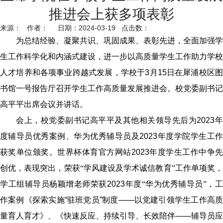
推进会上获多项表彰
来源： 作者： 日期：2024-03-19 点击数：
为总结经验、凝聚共识、巩固成果、表彰先进，全面加强学
生工作科学化和内涵式建设，进一步以高质量学生工作助力学校
人才培养和各项事业跨越式发展，学校于
3
月
15
日在犀浦校区
书馆一号报告厅召开学生工作高质量发展推进会。校党委副书记
高平平出席会议并讲话。
会上，校党委副书记高平平及其他相关领导先后为
2023
度辅导员优秀案例、华为优秀辅导员及
2023
年度学院学生工
获奖单位颁奖。世界杯体育官方网站
2023
年度学生工作中争
创优，表现突出，荣获“学风建设及学术诚信教育”工作单项奖，
学工组辅导员杨颖增老师荣获
2023
年度“华为优秀辅导员”，工
作案例《探索实施
“
驻班党员
”
制度
——
以党建引领学生工作高
量育人育才》、《快速反应、持续引导、长效陪伴
——
辅导员应