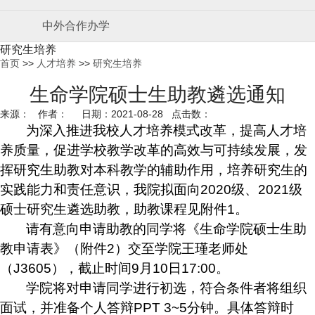
中外合作办学
研究生培养
首页
>>
人才培养
>>
研究生培养
生命学院硕士生助教遴选通知
来源： 作者： 日期：2021-08-28 点击数：
为深入推进我校人才培养模式改革，提高人才培
养质量，促进学校教学改革的高效与可持续发展，发
挥研究生助教对本科教学的辅助作用，培养研究生的
实践能力和责任意识，
我院拟面向
2020
级、
202
1
级
硕士研究生遴选助教，助教课程见附件
1
。
请有意向申请助教的同学将《生命学院硕士生助
教申请表》（附件
2
）交至学院
王瑾
老师处
（
J3605
），截止时间
9
月
10
日
17:00
。
学院将对申请同学进行初选，符合条件者将组织
面试，并准备个人答辩
PPT 3~5
分钟。具体答辩时