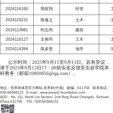
2024116160
熊驭翔
经管
2024110231
陈逸之
土木
2024113981
时志伟
建筑
2024110127
文南羽
土木
2024114394
陈多恩
地学
公示时间：
202
5
年
9月
11
至
9月
13
日。若有异议，
请于
202
5
年
9月
13
日
17：00前实名反馈至生命学院本
科教务（邮箱
10860856@qq.com
）。
地址：世界杯体育官方网站-世界杯(中国) 邮编：611756 联系电话：
028-66368122 E-mail：www.preach-foundation.com
ADD：No. 111, North 1st Section, 2nd Ring Road Chengdu, Sichuan,
China,611756. TEL: 028-66368122