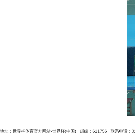
地址：世界杯体育官方网站-世界杯(中国) 邮编：611756 联系电话：028-663681