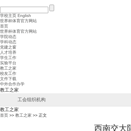
学校主页
English
世界杯体育官方网站
首页
世界杯体育官方网站
学院动态
学科动态
党建之窗
人才培养
学生工作
实验平台
教工之家
校友工作
文件下载
中外合作办学
教工之家
工会组织机构
教工之家
首页
>>
教工之家
>> 正文
西南交大