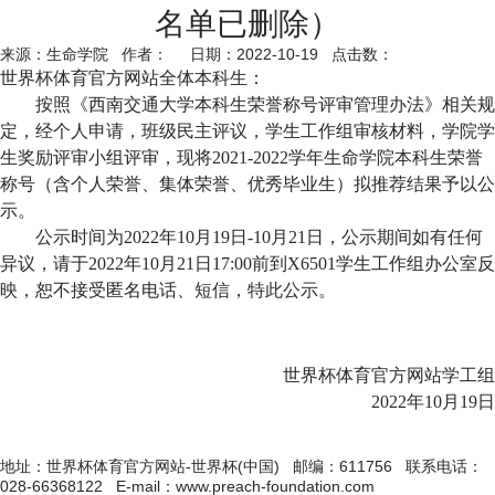
名单已删除）
来源：生命学院 作者： 日期：2022-10-19 点击数：
世界杯体育官方网站全体本科生：
按照《西南交通大学本科生荣誉称号评审管理办法》相关规
定，经个人申请，班级民主评议，学生工作组审核材料，学院学
生奖励评审小组评审，现将
2021-2022
学年生命学院本科生荣誉
称号（含个人荣誉、集体荣誉、优秀毕业生）拟推荐结果予以公
示。
公示时间为
2022
年
10
月
19
日
-10
月
21
日，公示期间如有任何
异议，请于
2022
年
10
月
21
日
17:00
前到
X6501
学生工作组办公室反
映，恕不接受匿名电话、短信，特此公示。
世界杯体育官方网站学工组
2022
年
10
月
19
日
地址：世界杯体育官方网站-世界杯(中国) 邮编：611756 联系电话：
028-66368122 E-mail：www.preach-foundation.com