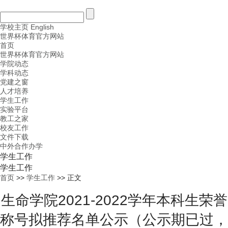
学校主页
English
世界杯体育官方网站
首页
世界杯体育官方网站
学院动态
学科动态
党建之窗
人才培养
学生工作
实验平台
教工之家
校友工作
文件下载
中外合作办学
学生工作
学生工作
首页
>>
学生工作
>> 正文
生命学院2021-2022学年本科生荣誉
称号拟推荐名单公示（公示期已过，