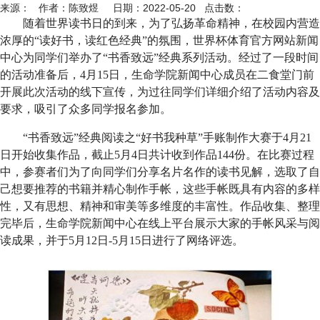
来源： 作者：陈致煜 日期：2022-05-20 点击数：
随着世界读书日的到来，为了弘扬革命精神，在校园内营造
浓厚的“读好书，读红色经典”的氛围，世界杯体育官方网站新闻
中心为同学们举办了“书香致远”经典系列活动。经过了一段时间
的活动准备后，
4
月
15
日，生命学院新闻中心成员在二食堂门前
开展此次活动的线下宣传，为过往同学们详细介绍了活动内容及
要求，吸引了众多同学报名参加。
“书香致远”经典阅读之“好书我种草”手账制作大赛于
4
月
21
日开始收集作品，截止
5
月
4
日共计收到作品
144
份。在比赛过程
中，参赛者们为了向同学们分享名片名作的读书见解，选取了自
己想要推荐的书籍并精心制作手帐，这些手帐既具有内容的多样
性，又有思想、精神和审美等多维度的丰富性。作品收集、整理
完毕后，生命学院新闻中心在线上平台展示大家的手帐风采与阅
读成果，并于
5
月
12
日
-5
月
15
日进行了网络评选。