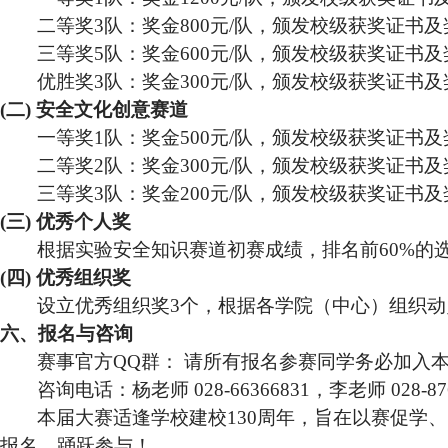
二等奖
3
队：奖金
800
元
/
队，颁发校级获奖证书及
三等奖
5
队：奖金
600
元
/
队，颁发校级获奖证书及
优胜奖
3
队：奖金
300
元
/
队，颁发校级获奖证书及
(二) 安全文化创意赛道
一等奖
1
队：奖金
500
元
/
队，颁发校级获奖证书及
二等奖
2
队：奖金
300
元
/
队，颁发校级获奖证书及
三等奖
3
队：奖金
200
元
/
队，颁发校级获奖证书及
(三) 优秀个人奖
根据实验安全知识赛道初赛成绩，排名前
60%
的
(四) 优秀组织奖
设立优秀组织奖
3
个，根据各学院（中心）组织动
六、报名与咨询
赛事官方
QQ
群：
请所有报名参赛同学务必加入
咨询电话：杨老师
028-66366831
，李老师
028-87
本届大赛适逢学校建校
130
周年，旨在以赛促学、
报名，踊跃参与！