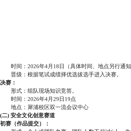
时间：
2026
年
4
月
18
日（具体时间、地点另行通
晋级：根据笔试成绩择优选拔选手进入决赛。
决赛：
形式：组队现场知识竞答。
时间：
2026
年
4
月
29
日
19
点
地点：犀浦校区双一流会议中心
(
二
)
安全文化创意赛道
初赛（作品提交）：