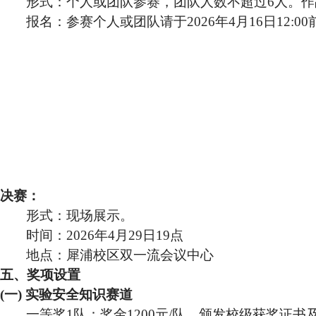
形式：个人或团队参赛，团队人数不超过
6
人。作
报名：参赛个人或团队请于
2026
年
4
月
16
日
12:00
决赛：
形式：现场展示。
时间：
2026
年
4
月
29
日
19
点
地点：犀浦校区双一流会议中心
五、奖项设置
(一) 实验安全知识赛道
一等奖
1
队：奖金
1200
元
/
队，颁发校级获奖证书