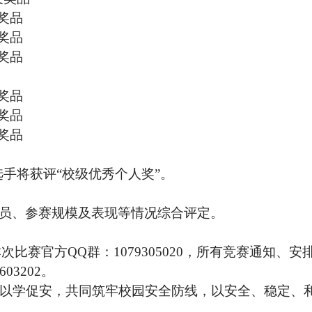
奖品
奖品
奖品
奖品
奖品
奖品
选手将获评“校级优秀个人奖”。
员、参赛规模及表现等情况综合评定。
本次比赛官方
QQ
群：
1079305020
，所有竞赛通知、安
603202
。
以学促安，共同筑牢校园安全防线，以安全、稳定、