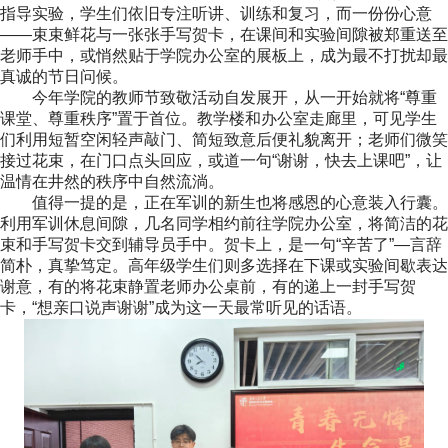
指导实验，学生们依旧专注听讲、训练和复习，而一份份心意
——
束束鲜花与一张张手写贺卡，在课间和实验间隙被郑重送至
老师手中，或悄然贴于学院办公室的展板上，成为最不打扰却最
真诚的节日问候。
今年学院的教师节致敬活动自发展开，从一开始就将“尊重
课堂、尊重秩序”置于首位。教学楼和办公室走廊里，可见学生
们利用短暂空闲轻声敲门、简短致意后便礼貌离开；老师们微笑
接过花束，在门口点头回应，或道一句“谢谢，快去上课吧”，让
温情在井然的秩序中自然流淌。
值得一提的是，正在军训的新生也将感恩的心意装入行囊。
利用军训休息间隙，几名同学相约前往学院办公室，将简洁的花
束和手写贺卡交到辅导员手中。贺卡上，是一句“辛苦了”—言辞
简朴，真挚笃定。高年级学生们则多选择在下课或实验间歇表达
谢意，有的将花束静置老师办公桌前，有的递上一封手写贺
卡，“想亲口说声谢谢”成为这一天最常听见的话语。