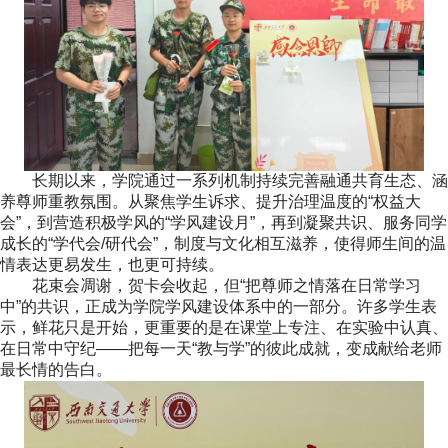
长期以来，学院通过一系列机制持续完善融通共育生态、涵
养尊师重教氛围。从聚焦学生诉求、提升治理温度的“权益大
会”，到营造积极学风的“学风建设月”，再到凝聚共识、服务同学
成长的“学代会
/
研代会
”
，制度与文化相互滋养，使得师生间的温
情表达更易发生，也更可持续。
花束会凋谢，贺卡会收起，但“把尊师之情落在日常学习
中”的共识，正成为学院学风建设体系中的一部分。许多学生表
示，鲜花只是开始，更重要的是在课堂上专注、在实验中认真、
在日常中守纪——把每一天“教与学”的彼此成就，变成献给老师
最长情的告白。