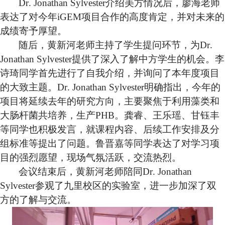
Dr
. Jonathan S
ylvester
介绍美方情况后
，廖海老师
表达了对今年
iGEM
项目合作的高度肯定，并对未来的
成绩寄予厚望。
随后，黄新河老师主持了学生提问环节，为
Dr
.
Jonathan S
ylvester
提供了深入了解中方学生的机会。李
诗琦同学首先进行了自我介绍，并询问了本年度项目
的大致主题。
Dr
. Jonathan S
ylvester
明确指出，今年的
项目将延续去年的研究方向，主要聚焦于利用藻类和
大肠杆菌共培养，生产PHB
。龚睿、王乐瑶、甘钰丰
等同学也积极发言，就课程内容、后续工作安排及分
组标准等提出了问题。鲁晋嘉等同学表达了对学习项
目的强烈愿望，现场气氛活跃，交流热烈。
会议结束后，黄新河老师陪同
Dr
. Jonathan
S
ylvester
参观了九里校区的实验室，进一步加深了双
方的了解与交流。