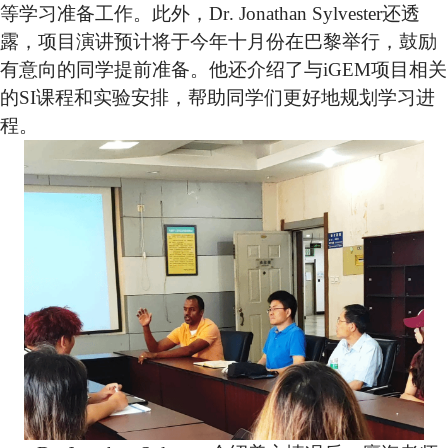
等学习准备工作。此外，
Dr
. Jonathan S
ylvester
还透
露，项目演讲预计将于今年十月份在巴黎举行，鼓励
有意向的同学提前准备。他还介绍了与
iGEM
项目相关
的
SI
课程和实验安排，帮助同学们更好地规划学习进
程。