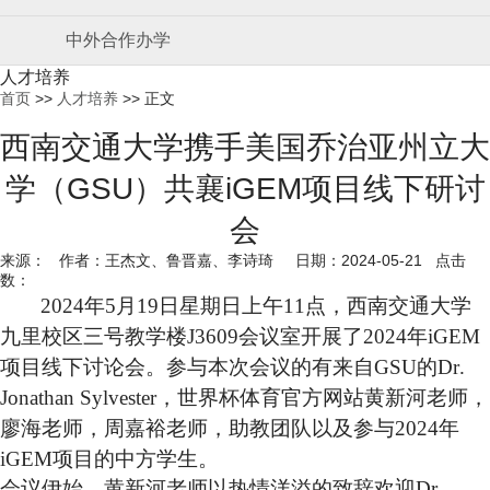
中外合作办学
人才培养
首页
>>
人才培养
>> 正文
西南交通大学携手美国乔治亚州立大
学（GSU）共襄iGEM项目线下研讨
会
来源： 作者：王杰文、鲁晋嘉、李诗琦 日期：2024-05-21 点击
数：
2024
年
5
月
19
日星期日上午
11
点，西南交通大学
九里校区三号教学楼
J3609
会议室开展了
2024
年
iGEM
项目
线下
讨论会。参与本次会议的有
来自
G
SU
的
Dr
.
Jonathan S
ylvester
，
世界杯体育官方网站
黄新河老师，
廖海老师，周嘉裕老师，助教团队以及参与
2024
年
iGEM
项目的中方学生。
会议伊始，黄新河老师以热情洋溢的致辞欢迎
Dr
.