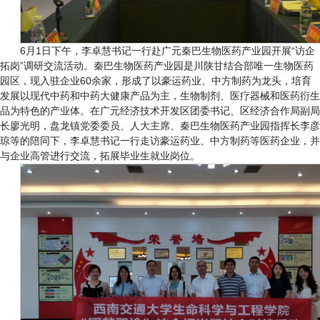
6月1日下午，李卓慧书记一行赴广元秦巴生物医药产业园开展“访企
拓岗”调研交流活动。秦巴生物医药产业园是川陕甘结合部唯一生物医药
园区，现入驻企业60余家，形成了以豪运药业、中方制药为龙头，培育
发展以现代中药和中药大健康产品为主，生物制剂、医疗器械和医药衍生
品为特色的产业体。在广元经济技术开发区团委书记、区经济合作局副局
长廖光明，盘龙镇党委委员、人大主席、秦巴生物医药产业园指挥长李彦
琼等的陪同下，李卓慧书记一行走访豪运药业、中方制药等医药企业，并
与企业高管进行交流，拓展毕业生就业岗位。