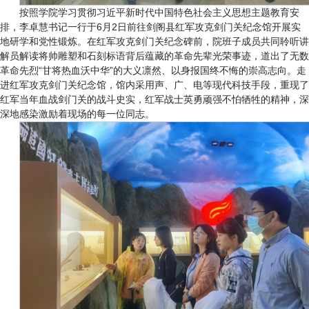
按照学院学习贯彻习近平新时代中国特色社会主义思想主题教育安
排，李卓慧书记一行于6月2日前往剑阁县红军攻克剑门关纪念馆开展实
地研学和党性锻炼。在红军攻克剑门关纪念碑前，院班子成员共同聆听讲
解员解读将帅雕塑和石刻标语背后蕴藏的革命先辈光荣事迹，道出了无数
革命先烈“甘将热血沃中华”的大义凛然、以身报国终不悔的崇高志向。走
进红军攻克剑门关纪念馆，馆内采用声、广、电等现代科技手段，重现了
红军当年血战剑门关的战斗史实，红军战士英勇顽强不怕牺牲的精神，深
深地感染激励着现场的每一位同志。