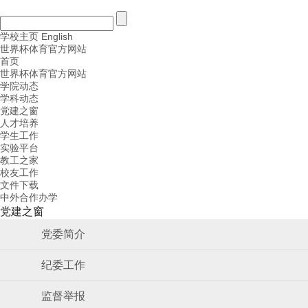
学校主页
English
世界杯体育官方网站
首页
世界杯体育官方网站
学院动态
学科动态
党建之窗
人才培养
学生工作
实验平台
教工之家
校友工作
文件下载
中外合作办学
党建之窗
党委简介
纪委工作
监督举报