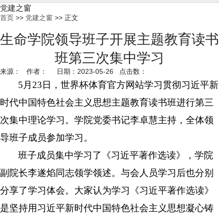
党建之窗
首页
>>
党建之窗
>> 正文
生命学院领导班子开展主题教育读书
班第三次集中学习
来源： 作者： 日期：2023-05-26 点击数：
5月23日，世界杯体育官方网站学习贯彻习近平新
时代中国特色社会主义思想主题教育读书班进行第三
次集中理论学习。学院党委书记李卓慧主持，全体领
导班子成员参加学习。
班子成员集中学习了《习近平著作选读》，学院
副院长李遂焰同志领学领述。与会人员学习后也分别
分享了学习体会。大家认为学习《习近平著作选读》
是坚持用习近平新时代中国特色社会主义思想凝心铸