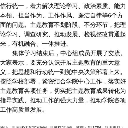
信行统一，着力解决理论学习、政治素质、能力
本领、担当作为、工作作风、廉洁自律等6个方
面的问题。主题教育不划阶段、不分环节，把理
论学习、调查研究、推动发展、检视整改贯通起
来，有机融合、一体推进。
集体学习结束后，中心组成员开展了交流。
大家表示，要充分认识开展主题教育的重大意
义，把思想和行动统一到党中央决策部署上来。
按照学校部署，紧密结合学院中心工作，落实好
主题教育各项任务，切实把主题教育成果转化为
指导实践、推动工作的强大力量，推动学院各项
工作高质量发展。
地址：世界杯体育官方网站-世界杯(中国) 邮编：611756 联系电话：