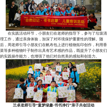
在实践活动环节，
小朋友们
在老师的指导下，参与了垃圾清
理工作，通过亲身体验，加深了对环境保护重要性的理解。随
后，周老师引导小朋友们在帆布包上进行植物拓印创作，利用香
菜等
多种
植物叶子制作出具有艺术感的作品，既提升了
小朋友们
的实践操作能力，也增强了他们对自然美的感知和创造力。
兰卓老师引导
“
童梦绿趣
·
书书净行
”
亲子共创
活动