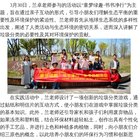
3
月
30
日，兰卓老师参与的活动以
“
童梦绿趣
·
书书净行
”
为主
题，旨在通过亲子互动的形式，引导
小朋友们
理解生态平衡的重
要性及环境保护的紧迫性。兰老师首先从地球生态系统的多样性
出发，阐述了人类活动与生态环境的密切关系，进而深入讲解了
垃圾分类的必要性及其对环境保护的贡献。
在实践活动中，兰老师设计了一项创新的垃圾分类游戏，通
过贴纸和明信片的互动方式，使
小朋友们
在游戏中掌握垃圾分类
的基本知识。此外，兰老师还引导家长和孩子们利用废弃物品，
如果冻壳和塑料瓶，结合环保材料超轻粘土，创作出具有个性化
的手工艺品，并进行上色和种植多肉植物，同时，向小朋友们介
绍三原色的概念，以此培养小朋友们的环保行为习惯和创新思