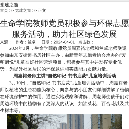
党建之窗
首页
>>
党建之窗
>> 正文
生命学院教师党员积极参与环保志愿
服务活动，助力社区绿色发展
来源： 作者：兰卓 日期：2024-04-01 点击数：
2024
年
3
月
，
生命学院
教师党员
周嘉裕老师和兰卓老师
受邀
参加由东安街道书房社区主办，由新青年志愿者协会承办的
”爱
萌启悦“儿童友好社区营造项目
，积极参与其中并发挥专业优
势，为提升社区居民的环保意识和实践能力贡献力量。
周嘉裕老师主讲
“
自然印记
·
书书启蒙
”
儿童培训活动
3
月
10
日，
“
自然印记
·
书书启蒙
”
儿童培训活动中，周嘉裕老
师以植物的生态功能为核心，向参与的
小朋友们
详细讲解了植物
在环境保护中的作用。通过实地观察和讲解，周老师使孩子们对
周边环境中的植物有了更深入的认识，如油菜花、百合花以及共
生树木等。