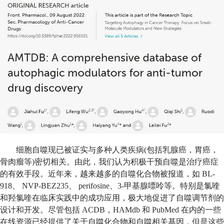
细胞自噬现已被证实与多种人类疾病
(
包括乳腺癌，胃癌，
骨肉瘤等
)
密切相关。由此，我们认为积极干预自噬是治疗癌症
的有效手段。近年来，越来越多的自噬化合物被报道，如
BL-
918
、
NVP-BEZ235
、
perifosine
、
3-
甲基腺嘌呤等。特别是氯喹
和羟氯喹在临床实践中的成功应用，极大地促进了自噬调节剂的
设计和开发。尽管包括
ACDB
，
HAMdb
和
PubMed
在内的一些
在线资源已经提供了关于自噬化合物和自噬相关基因，但是这些