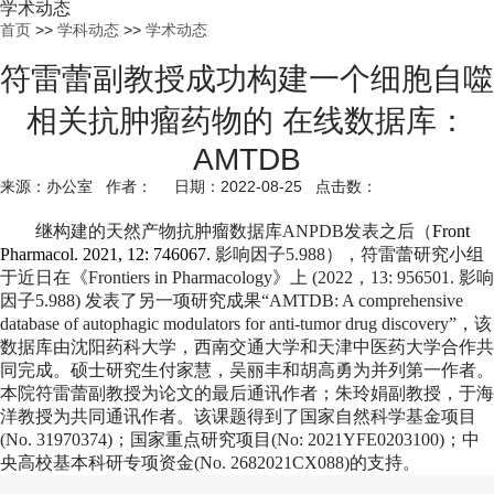
学术动态
首页
>>
学科动态
>>
学术动态
符雷蕾副教授成功构建一个细胞自噬
相关抗肿瘤药物的 在线数据库：
AMTDB
来源：办公室 作者： 日期：2022-08-25 点击数：
继构建的天然产物抗肿瘤数据库
ANPDB
发表之后（
Front
Pharmacol. 2021, 12: 746067.
影响因子
5.988
），符雷蕾研究小组
于近日在
《
Frontiers in Pharmacology
》上
(2022
，
13: 956501
.
影响
因子
5.988)
发表了另一项研究成果
“AMTDB:
A comprehensive
database of autophagic modulators for anti-tumor drug discovery
”，该
数据库由沈阳药科大学，西南交通大学和天津中医药大学合作共
同完成。硕士研究生付家慧，吴丽丰和胡高勇为并列第一作者。
本院符雷蕾副教授为论文的最后通讯作者；朱玲娟副教授，于海
洋教授为共同通讯作者。该课题得到了国家自然科学基金项目
(
No. 31970374
)
；国家重点研究项目
(No: 2021YFE0203100)
；中
央高校基本科研专项资金
(No. 2682021CX088)
的支持。