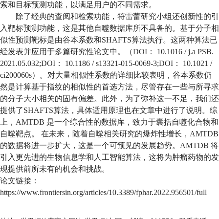
索和目标预测功能，以满足用户的不同需求。
除了经典的查阅和检索功能，符雷蕾研究小组还创新性的引
入靶标预测功能，这是其他自噬数据库所不具备的。基于分子相
似性预测靶标是由谷本系数和
SHAFTS
算法执行。这两种算法已
经发表并应用于多篇研究性论文中。（
DOI
：
10.1016 / j.a PSB.
2021.05.032;DOI
：
10.1186 / s13321-015-0069-3;DOI
：
10.1021 /
ci200060s
）。对大量相似性系数的详细比较表明，谷本系数仍
然是计算基于指纹的相似性的首选方法，尽管存在一些与所寻求
的分子大小相关的固有偏差。此外，为了弥补这一不足，我们还
提供了
SHAFTS
算法，具体适用原理也在文章中进行了说明。综
上，
AMTDB
是一个综合性的数据库，致力于囊括自噬化合物和
自噬靶点。 在未来，随着自噬相关研究的爆炸性增长，
AMTDB
的数据将进一步扩大，这是一个可预见的发展趋势。
AMTDB
将
引入更先进的生物信息学和人工智能算法，这将为肿瘤药物的发
现提供前所未有的机会和挑战。
论文链接：
https://www.frontiersin.org/articles/10.3389/fphar.2022.956501/full