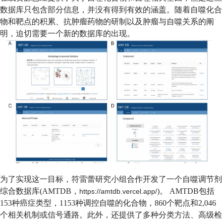
数据库只包含部分信息，并没有得到有效的涵盖。随着自噬化合
物和靶点的积累、抗肿瘤药物的研制以及肿瘤与自噬关系的阐
明，迫切需要一个新的数据库的出现。
为了实现这一目标，符雷蕾研究小组合作开发了一个自噬调节剂
综合数据库
(AMTDB
，
)
。
AMTDB
包括
https://amtdb.vercel.app/
153
种癌症类型，
1153
种调控自噬的化合物，
860
个靶点和
2,046
个相关机制或信号通路。此外，还提供了多种分类方法、高级检