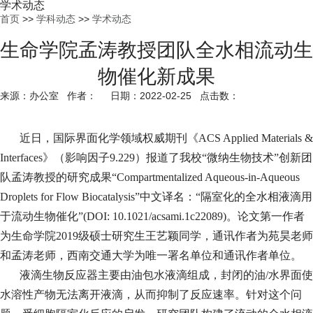
学术动态
首页
>>
学科动态
>>
学术动态
生命学院孟涛教授团队全水相流动生
物催化新成果
来源：办公室 作者： 日期：2022-02-25 点击数：
近日，国际界面化学领域权威期刊《
ACS Applied Materials &
Interfaces
》（影响因子
9.229
）报道了我校“微纳生物技术”创新团
队孟涛教授的研究成果“
Compartmentalized Aqueous-in-Aqueous
Droplets for Flow Biocatalysis
”中文译名：“隔室化的全水相液滴用
于流动生物催化”
(DOI: 10.1021/acsami.1c22089)
。论文第一作者
为生命学院
2019
级硕士研究生王艺颖同学，通讯作者为苑昊老师
和孟涛老师，西南交通大学为唯一署名单位和通讯作者单位。
液滴生物反应器主要由油包水液滴组成，封闭的油
/
水界面使
水溶性产物无法离开液滴，从而抑制了反应速率。针对这个问