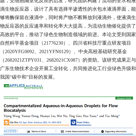
题，受细胞隔室化反应的启发，研究团队构建了流动的全水相液
滴生物反应器，设计了具有选择半渗透性的水包水液滴界面，能
够将酶保留在液滴中，同时将产物不断释放到液滴外，使液滴生
物反应器的反应速率和转化率大大提高，为流动生物催化提供了
高效的平台，推动了绿色生物制造领域的前进。本论文受到国家
自然科学基金项目（
21776230
）、四川省科技厅重点研发项目
（
2020YFG0092
、
2021YFN0129
）、中央高校基础研究基金
（
2682021ZTPY031
、
2682021CX087
）的资助。该研究成果正与
广东生物技术企业开展工业转化，共同推进化工行业绿色升级和
我国“碳中和”目标的发展。