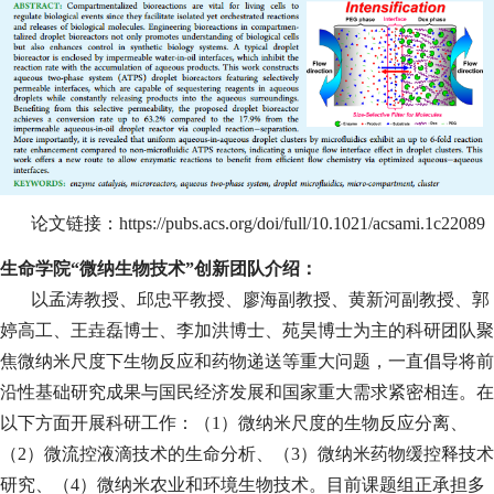
论文链接：
https://pubs.acs.org/doi/full/10.1021/acsami.1c22089
生命学院“微纳生物技术”创新团队介绍：
以孟涛教授、邱忠平教授、廖海副教授、黄新河副教授、郭
婷高工、王垚磊博士、李加洪博士、苑昊博士为主的科研团队聚
焦微纳米尺度下生物反应和药物递送等重大问题，一直倡导将前
沿性基础研究成果与国民经济发展和国家重大需求紧密相连。在
以下方面开展科研工作：（
1
）微纳米尺度的生物反应分离、
（
2
）微流控液滴技术的生命分析、（
3
）微纳米药物缓控释技术
研究、（
4
）微纳米农业和环境生物技术。目前课题组正承担多