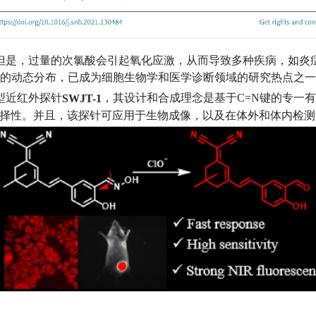
但是，过量的次氯酸会引起氧化应激，从而导致多种疾病，如炎
的动态分布，已成为细胞生物学和医学诊断领域的研究热点之一
型近红外探针
SWJT-1
，其设计和合成理念是基于
C=N
键的专一有
择性。并且，该探针可应用于生物成像，以及在体外和体内检测