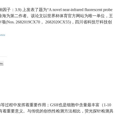
响因子：
3.9)
上发表了题为
“A novel near-infrared fluorescent probe
徐海为第二作者。该论文以世界杯体育官方网站为唯一单位，王
专项
(Nos. 2682019CX70
，
2682020CX55)
，四川省科技厅
科技创
饰等过程中发挥着重要作用；
GSH
也是细胞中含量最丰富（
1-10
有着重要意义。与传统的创伤性检测方法相比，荧光探针检测具