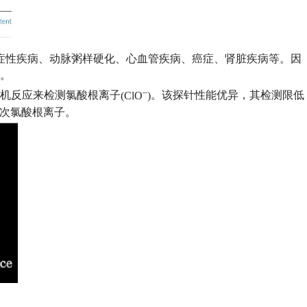
症性疾病、动脉粥样硬化、心血管疾病、癌症、肾脏疾病等。因
。
–
机反应来检测氯酸根离子
(ClO
)
。该探针性能优异，
其
检测限低
次氯酸根离子
。