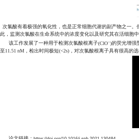
次氯酸有着极强的氧化性，也是正常细胞代谢的副产物之一。
此，监测次氯酸在生命系统中的浓度变化以及研究其在活细胞中
–
该工作发展了一种用于检测次氯酸根离子
(ClO
)
的荧光增强
至
11.51 nM
，
检出时间极短
(<2s)
，对
次氯酸根离子具有很高的选
论文链接：
https://doi.org/10.1016/j.snb.2021.130484