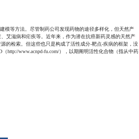
建模等方法。尽管制药公司发现药物的途径多样化，但天然产
症、艾滋病和疟疾等。近年来，作为潜在抗癌新药灵感的天然产
资源的检索。但这些也只是构成了活性成分
-
靶点
-
疾病的框架，没
D
（
http://www.acnpd-fu.com/
），以期阐明活性化合物（指从中药